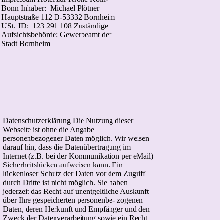
Bonn
Inhaber: Michael Plötner
Hauptstraße 112
D-53332 Bornheim
USt.-ID: 123 291 108
Zuständige
Aufsichtsbehörde:
Gewerbeamt der
Stadt Bornheim
Datenschutzerklärung
Die Nutzung dieser
Webseite ist ohne die Angabe
personenbezogener Daten möglich.
Wir weisen
darauf hin, dass die Datenübertragung
im
Internet (z.B. bei der Kommunikation per eMail)
Sicherheitslücken aufweisen kann. Ein
lückenloser
Schutz der Daten vor dem Zugriff
durch Dritte ist
nicht möglich.
Sie haben
jederzeit das Recht auf unentgeltliche
Auskunft
über Ihre gespeicherten personenbe-
zogenen
Daten, deren Herkunft und Empfänger
und den
Zweck der Datenverarbeitung sowie ein
Recht