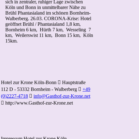
sich in zentraler, ruhiger
Lage zwischen
Köln und Bonn in unmittelbarer
Nähe zu
Brühl Phantasialand im schönen
Bornheim-
Walberberg.
26.03. CORONA-Krise: Hotel
geöffnet
Brühl / Phantasialand 1,8 km,
Bornheim 6 km,
Hürth 7 km, Wesseling 7
km, Weilerswist 11
km, Bonn 15 km, Köln
15km.
Hotel zur Krone Köln-Bonn

Hauptstraße
112
D - 53332 Bornheim - Walberberg

+49
(0)2227-4718

info@Gasthof-zur-Krone.net

http://www.Gasthof-zur-Krone.net
Impressum
Hotel zur Krone Köln-